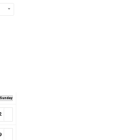
No products in the cart.
Sunday
2
9