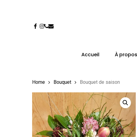
Skip
to
main
content
facebook
instagram
phone
email
Accueil
À propo
Home
Bouquet
Bouquet de saison