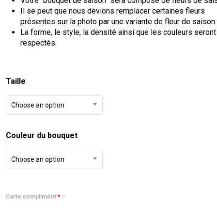
Votre “bouquet de saison” sera composé de fleurs de sai
through
Il se peut que nous devions remplacer certaines fleurs
présentes sur la photo par une variante de fleur de saison.
€40.00
La forme, le style, la densité ainsi que les couleurs seront
respectés.
Taille
Choose an option
Couleur du bouquet
Choose an option
Carte compliment
*
:-