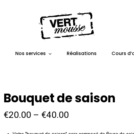
Cart
Nos services
s
Réalisations
Cours d’a
Bouquet de saison
Price
€
20.00
–
€
40.00
range:
€20.00