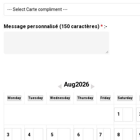
--- Select Carte compliment ---
Message personnalisé (150 caractères)
*
:-
Aug2026
Monday
Tuesday
Wednesday
Thursday
Friday
Saturday
1
3
4
5
6
7
8