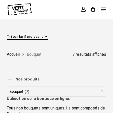
Skip
Menu
to
Cart
account
Close
main
Cart
content
Tri par tarif croissant
Trié
Accueil
Bouquet
7 résultats affichés
par
prix
Nos produits
cro
Bouquet (7)
Utilisation de la boutique en ligne:
Tous nos bouquets sont uniques. Ils sont composés de