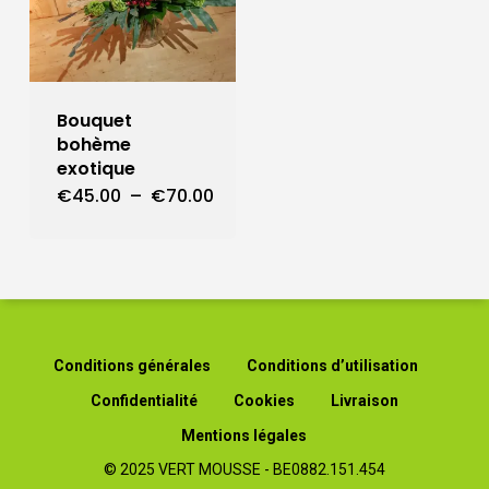
être
être
choisies
choisie
sur
sur
la
la
page
page
Bouquet
du
du
bohème
produit
produit
exotique
Plage
€
45.00
–
€
70.00
Ce
de
produit
prix :
a
€45.00
à
plusieurs
€70.00
variations.
Les
options
peuvent
Conditions générales
Conditions d’utilisation
être
Confidentialité
Cookies
Livraison
choisies
sur
Mentions légales
la
Sous-total :
€
0.00
© 2025 VERT MOUSSE - BE0882.151.454
page