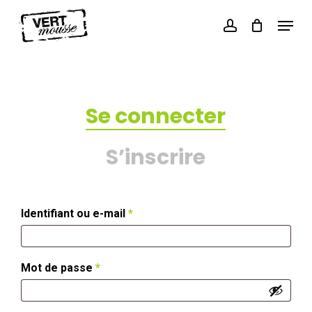
Skip
Menu
to
Cart
account
Close
main
Cart
content
Se connecter
S’inscrire
Obligatoire
Identifiant ou e-mail
*
Obligatoire
Mot de passe
*